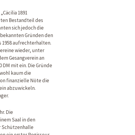
„Cäcilia 1891
ten Bestandteil des
nten sich jedoch die
unbekannten Gründen den
s 1958 aufrechterhalten.
Vereine wieder, unter
 dem Gesangverein an
0 DM mit ein. Die Gründe
 wohl kaum die
on finanzielle Nöte die
rein abzuwickeln.
ger.
r. Die
inem Saal in den
r Schützenhalle
n ein erster Regisseur