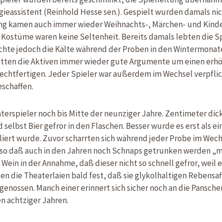
egieassistent (Reinhold Hesse sen.). Gespielt wurden damals n
ng kamen auch immer wieder Weihnachts-, Märchen- und Kinde
ostüme waren keine Seltenheit. Bereits damals lebten die Spi
hte jedoch die Kälte während der Proben in den Wintermonat
 hatten die Aktiven immer wieder gute Argumente um einen e
echtfertigen. Jeder Spieler war außerdem im Wechsel verpflich
schaffen.
erspieler noch bis Mitte der neunziger Jahre. Zentimeter dicke
selbst Bier gefror in den Flaschen. Besser wurde es erst als e
liert wurde. Zuvor scharrten sich während jeder Probe im Wec
., so daß auch in den Jahren noch Schnaps getrunken werden „m
Wein in der Annahme, daß dieser nicht so schnell gefror, weil e
lten die Theaterlaien bald fest, daß sie glykolhaltigen Rebensa
enossen. Manch einer erinnert sich sicher noch an die Pansche
n achtziger Jahren.