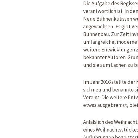
Die Aufgabe des Regisseu
verantwortlich ist. In 
Neue Bühnenkulissen wur
angewachsen, Es gibt Ver
Bühnenbau. Zur Zeit inve
umfangreiche, moderne T
weitere Entwicklungen z
bekannter Autoren. Grun
und sie zum Lachen zu b
Im Jahr 2016 stellte de
sich neu und benannte si
Vereins. Die weitere En
etwas ausgebremst, bleib
Anläßlich des Weihnacht
eines Weihnachtsstückes
Aufführungen begeistert