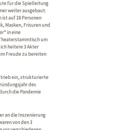
te für die Spielleitung
mmer weiter ausgebaut.
 ist auf 18 Personen
ik, Masken, Frisuren und
r“ in eine
m Theaterstammtisch um
ch heitere 3 Akter
kum Freude zu bereiten
rieb ein, strukturierte
Gründungsjahr des
 durch die Pandemie
er an die Inszenierung
waren von den 3
e vor verschiedenen