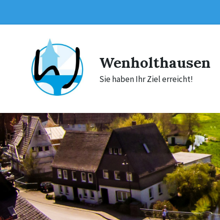
Skip
Skip
Skip
to
to
to
content
main
footer
navigation
Wenholthausen
Sie haben Ihr Ziel erreicht!