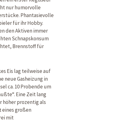
icht nur humorvolle
rstücke. Phantasievolle
eler für ihr Hobby.
en den Aktiven immer
rhöhten Schnapskonsum
tet, Brennstoff für
s Eis lag teilweise auf
ine neue Gasheizung in
hsel ca. 10 Probende um
ußte“. Eine Zeit lang
r höher prozentig als
ft eines großen
rei mit