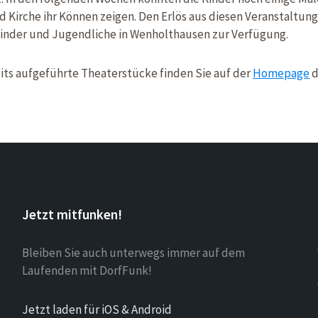
 Kirche ihr Können zeigen. Den Erlös aus diesen Veranstaltunge
inder und Jugendliche in Wenholthausen zur Verfügung.
its aufgeführte Theaterstücke finden Sie auf der
Homepage
d
Jetzt mitfunken!
Bleiben Sie auch unterwegs immer auf dem
Laufenden mit DorfFunk!
Jetzt laden für iOS & Android