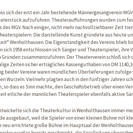
ss sich der erst ein Jahr bestehende Männergesangverein MGV 
eaterstück aufzuführen. Theateraufführungen wurden zum fes
 des MGV. Nach einiger, nicht mehr nachvollziehbarer Zeit tren
heaterspielern. Die darstellende Kunst gründete aus heute 
eit“ Wenholthausen. Die Eigenständigkeit des Vereins blieb bi
 sich 1958 entschlossen sich Sänger und Theaterspieler, ihre 
en Gründen zusammenzuführen. Der Theaterverein schloß sich
lige Zeiten sicher erträgliches Kassenguthaben von DM 1140,1
g beider Vereine waren mündlichen Überlieferungen zufolge
n Wurzeln. Vielmehr plagten auch in den fünfziger Jahren sch
n, so dass es Sinn machte, den Geschäftsbetrieb über einen Ve
it etliche der männlichen Theaterspieler ebenfalls aktive Sän
ntwickelte sich die Theaterkultur in Wenholthausen immer meh
 ausgebaut, weil die Spieler von einer kleinen Bühne mit kle
ne neu errichtete große Bühne im Hauptsaal der Wenholthause
pieler wurden bereits geschminkt, die Spielleitung übernahme