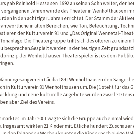
rs gab Reinhold Hesse sen. 1992 an seinen Sohn weiter, der heu
den vergangenen Jahren wurde das Theater in Wenholthausen i
den in den achtziger Jahren errichtet. Der Stamm der Aktiven
antwortliche in allen Bereichen, wie Ton, Beleuchtung, Techn
stieren der Kulturverein 91 und „Das Original Wennetal-Theate
onanlage. Die Theatergruppe trifft sich des öfteren zu eine
u besprechen.Gespielt werden in der heutigen Zeit grundsätzli
dprinzip der Wenholthauser Theaterspieler ist es dem Publi
ringen.
r Männergesangverein Cäcilia 1891 Wenholthausen den Sangesbet
ch in Kulturverein 91 Wenholthausen um. Die )1 steht für das 
twicklung und neue kulturelle Angebote wurden zwar letztens
en aber Ziel des Vereins.
smarktes im Jahr 2001 wagte sich die Gruppe auch einmal wied
. Insgesamt wirkten 21 Kinder mit. Etliche hundert Zuschauer 
. In den folgenden Wochen konnten die Kinder noch einige Mal