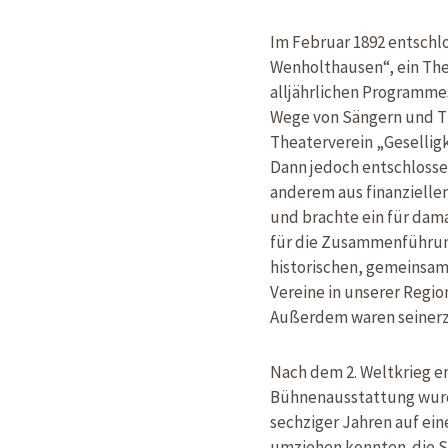
Im Februar 1892 entschlo
Wenholthausen“, ein Th
alljährlichen Programmes
Wege von Sängern und T
Theaterverein „Geselligk
Dann jedoch entschlossen
anderem aus finanziell
und brachte ein für dama
für die Zusammenführun
historischen, gemeinsame
Vereine in unserer Regio
Außerdem waren seinerze
Nach dem 2. Weltkrieg e
Bühnenausstattung wurde
sechziger Jahren auf ei
umziehen konnten. die S