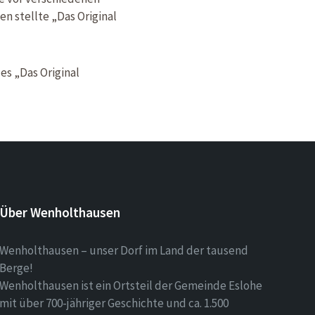
n stellte „Das Original
es „Das Original
Über Wenholthausen
Wenholthausen – unser Dorf im Land der tausend
Berge!
Wenholthausen ist ein Ortsteil der Gemeinde Eslohe
mit über 700-jähriger Geschichte und ca. 1.500