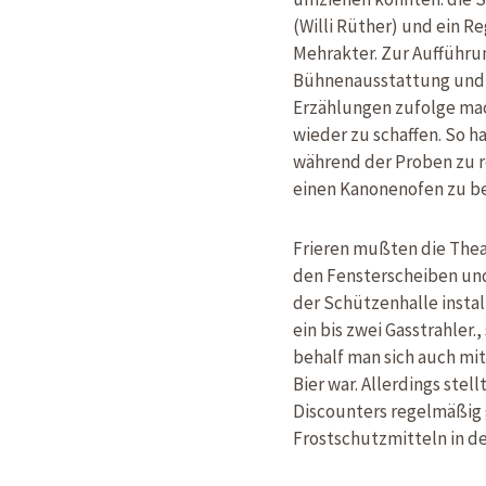
(Willi Rüther) und ein R
Mehrakter. Zur Aufführu
Bühnenausstattung und K
Erzählungen zufolge mac
wieder zu schaffen. So
während der Proben zu r
einen Kanonenofen zu be
Frieren mußten die Theat
den Fensterscheiben und 
der Schützenhalle instal
ein bis zwei Gasstrahler
behalf man sich auch mit 
Bier war. Allerdings stel
Discounters regelmäßig g
Frostschutzmitteln in de