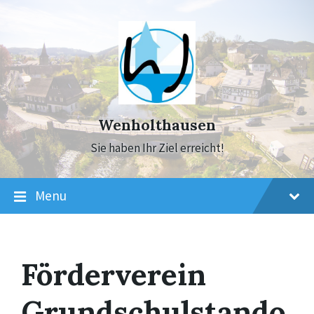
Skip
Skip
Skip
to
to
to
content
main
footer
navigation
Wenholthausen
Sie haben Ihr Ziel erreicht!
Menu
Förderverein
Grundschulstando