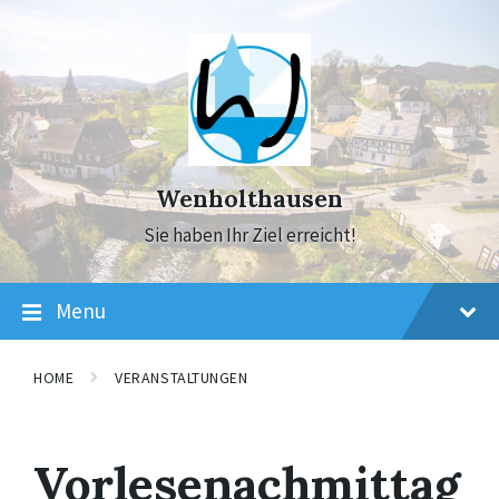
Skip
Skip
Skip
to
to
to
content
main
footer
navigation
Wenholthausen
Sie haben Ihr Ziel erreicht!
Menu
HOME
VERANSTALTUNGEN
Vorlesenachmittag