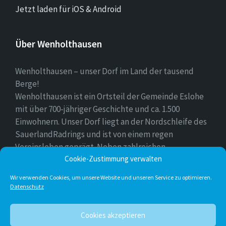
Jetzt laden für iOS & Android
Über Wenholthausen
Wenholthausen – unser Dorf im Land der tausend
Berge!
Wenholthausen ist ein Ortsteil der Gemeinde Eslohe
mit über 700-jähriger Geschichte und ca. 1.500
Einwohnern. Unser Dorf liegt an der Nordschleife des
SauerlandRadrings und ist von einem regen
Vereinsleben geprägt. Neben zahlreichen
Freizeitmöglichkeiten ist unser Ort für sein
Cookie-Zustimmung verwalten
vielfältiges gastronomisches Angebot bekannt.
Wir verwenden Cookies, um unsere Website und unseren Service zu optimieren.
Datenschutz
Instagram
E-
Facebook
Twitter
Cookies akzeptieren