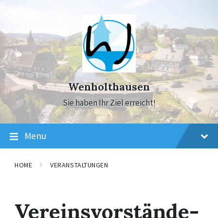
Skip
Skip
Skip
to
to
to
content
main
footer
navigation
Wenholthausen
Sie haben Ihr Ziel erreicht!
Menu
HOME
VERANSTALTUNGEN
Vereinsvorstände-