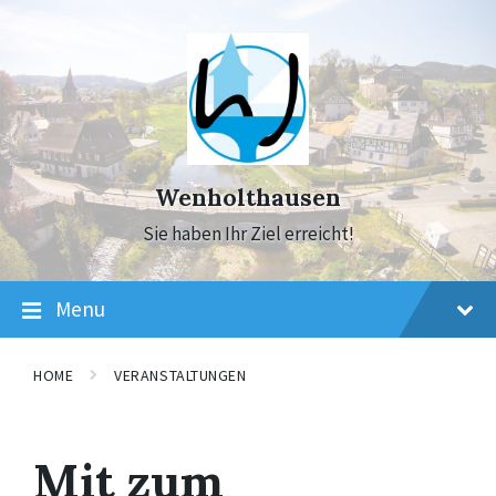
Skip
Skip
Skip
to
to
to
content
main
footer
navigation
Wenholthausen
Sie haben Ihr Ziel erreicht!
Menu
HOME
VERANSTALTUNGEN
Mit zum