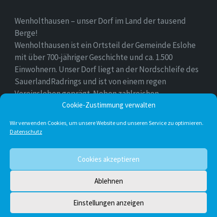
Wenholthausen – unser Dorf im Land der tausend
Berge!
Wenholthausen ist ein Ortsteil der Gemeinde Eslohe
mit über 700-jähriger Geschichte und ca. 1.500
Einwohnern. Unser Dorf liegt an der Nordschleife des
SauerlandRadrings und ist von einem regen
Vereinsleben geprägt. Neben zahlreichen
Freizeitmöglichkeiten ist unser Ort für sein
Cookie-Zustimmung verwalten
vielfältiges gastronomisches Angebot bekannt.
Wir verwenden Cookies, um unsere Website und unseren Service zu optimieren.
Datenschutz
Instagram
E-
Facebook
Twitter
Cookies akzeptieren
Mail
Ablehnen
© 2026 Wenholthausen
Einstellungen anzeigen