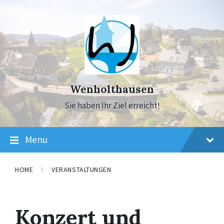
Skip
Skip
Skip
to
to
to
content
main
footer
navigation
Wenholthausen
Sie haben Ihr Ziel erreicht!
Menu
HOME
VERANSTALTUNGEN
Konzert und