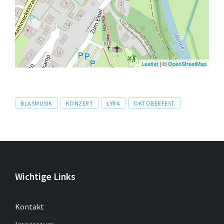
Leaflet
| ©
OpenStreetMap
Tags
BLASMUSIK
KONZERT
LYRA
OKTOBERFEST
Wichtige Links
Kontakt