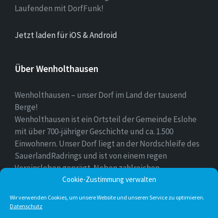
Laufenden mit DorfFunk!
Jetzt laden für iOS & Android
Über Wenholthausen
Wenholthausen – unser Dorf im Land der tausend
Berge!
Wenholthausen ist ein Ortsteil der Gemeinde Eslohe
mit über 700-jähriger Geschichte und ca. 1.500
Einwohnern. Unser Dorf liegt an der Nordschleife des
SauerlandRadrings und ist von einem regen
Vereinsleben geprägt. Neben zahlreichen
Freizeitmöglichkeiten ist unser Ort für sein
Cookie-Zustimmung verwalten
vielfältiges gastronomisches Angebot bekannt.
Wir verwenden Cookies, um unsere Website und unseren Service zu optimieren.
Datenschutz