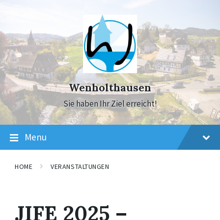
Skip
Skip
Skip
to
to
to
content
main
footer
navigation
Wenholthausen
Sie haben Ihr Ziel erreicht!
Menu
HOME
VERANSTALTUNGEN
JIFE 2025 –