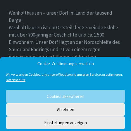
Wenholthausen – unser Dorf im Land der tausend
Berge!
Wenholthausen ist ein Ortsteil der Gemeinde Eslohe
mit über 700-jähriger Geschichte und ca. 1.500
Einwohnern. Unser Dorf liegt an der Nordschleife des
SauerlandRadrings und ist von einem regen
Vereinsleben geprägt. Neben zahlreichen
Freizeitmöglichkeiten ist unser Ort für sein
Cookie-Zustimmung verwalten
vielfältiges gastronomisches Angebot bekannt.
Wir verwenden Cookies, um unsere Website und unseren Service zu optimieren.
Datenschutz
Instagram
E-
Facebook
Twitter
Cookies akzeptieren
Mail
Ablehnen
© 2026 Wenholthausen
Einstellungen anzeigen