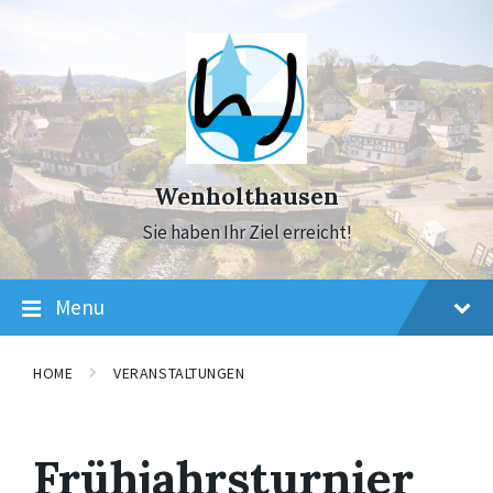
Skip
Skip
Skip
to
to
to
content
main
footer
navigation
Wenholthausen
Sie haben Ihr Ziel erreicht!
Menu
HOME
VERANSTALTUNGEN
Frühjahrsturnier