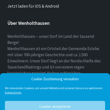
Jetzt laden für iOS & Android
Über Wenholthausen
Wenholthausen – unser Dorf im Land der tausend
Berge!
Wenholthausen ist ein Ortsteil der Gemeinde Eslohe
mit über 700-jähriger Geschichte und ca. 1.500
Einwohnern. Unser Dorf liegt an der Nordschleife des
SauerlandRadrings und ist von einem regen
Vereinsleben geprägt. Neben zahlreichen
Cookie-Zustimmung verwalten
Freizeitmöglichkeiten ist unser Ort für sein
vielfältiges gastronomisches Angebot bekannt.
Wir verwenden Cookies, um unsere Website und unseren Service zu optimieren.
Datenschutz
Instagram
E-
Facebook
Twitter
Cookies akzeptieren