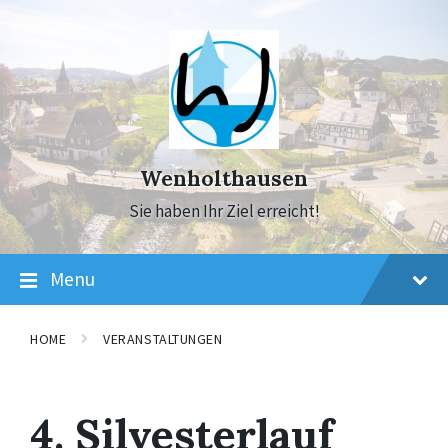
Skip
Skip
Skip
to
to
to
content
main
footer
navigation
Wenholthausen
Sie haben Ihr Ziel erreicht!
Menu
HOME
VERANSTALTUNGEN
4. Silvesterlauf