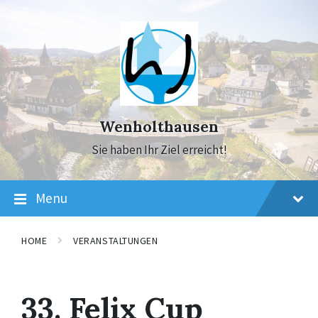
Skip
Skip
Skip
to
to
to
content
main
footer
navigation
Wenholthausen
Sie haben Ihr Ziel erreicht!
Menu
HOME
VERANSTALTUNGEN
33. Felix Cup