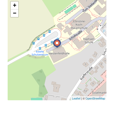
+
−
Leaflet
| ©
OpenStreetMap