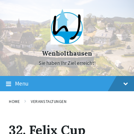
Skip
Skip
Skip
to
to
to
content
main
footer
navigation
Wenholthausen
Sie haben Ihr Ziel erreicht!
Menu
HOME
VERANSTALTUNGEN
32. Felix Cup