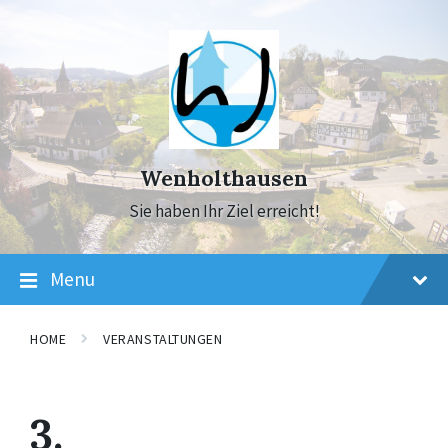
Skip
Skip
Skip
to
to
to
content
main
footer
navigation
Wenholthausen
Sie haben Ihr Ziel erreicht!
Menu
HOME
VERANSTALTUNGEN
3.