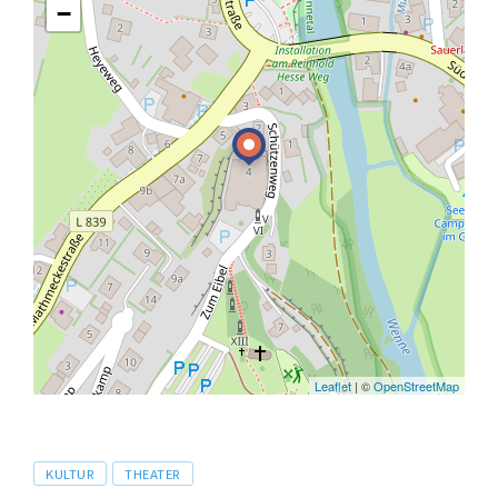
−
Leaflet
| ©
OpenStreetMap
Tags
KULTUR
THEATER