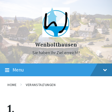
Skip
Skip
Skip
to
to
to
content
main
footer
navigation
Wenholthausen
Sie haben Ihr Ziel erreicht!
Menu
HOME
VERANSTALTUNGEN
1.