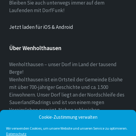
Bleiben Sie auch unterwegs immer auf dem
Laufenden mit DorfFunk!
Jetzt laden für iOS & Android
Über Wenholthausen
Wenholthausen – unser Dorf im Land der tausend
Berge!
Wenholthausen ist ein Ortsteil der Gemeinde Eslohe
mit über 700-jähriger Geschichte und ca. 1.500
Einwohnern. Unser Dorf liegt an der Nordschleife des
SauerlandRadrings und ist von einem regen
Vereinsleben geprägt. Neben zahlreichen
Cookie-Zustimmung verwalten
Freizeitmöglichkeiten ist unser Ort für sein
vielfältiges gastronomisches Angebot bekannt.
Wir verwenden Cookies, um unsere Website und unseren Service zu optimieren.
Datenschutz